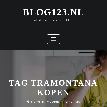
Doorgaan
naar
BLOG123.NL
inhoud
Altijd een interessante blog!
TAG TRAMONTANA
KOPEN
Home
Modemerk Tramontana