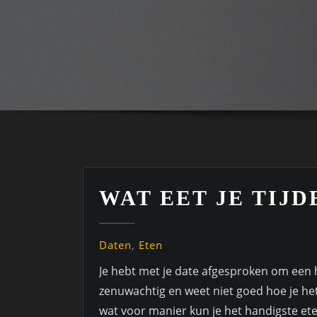
WAT EET JE TIJD
Daten
,
Eten
Je hebt met je date afgesproken om een h
zenuwachtig en weet niet goed hoe je het
wat voor manier kun je het handigste ete