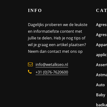
INFO
CA
Dagelijks proberen we de leukste
Agres
en informatiefste content met
Agres
jullie te delen. Heb je nog tips of
wil je graag een artikel plaatsen?
Appa
Neem dan contact met ons op
appli
info@wetalkseo.nl
Assert
+31 (0)76-7620600
Astm
Auto
Baby
badk