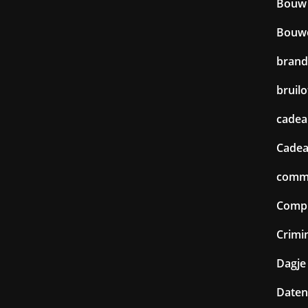
Bouw
Bouw
brand
bruilo
cadea
Cadea
commu
Comp
Crimin
Dagje 
Daten