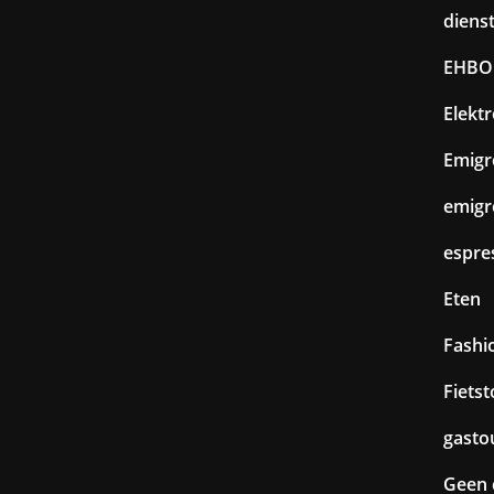
diens
EHBO
Elekt
Emigr
emigr
espre
Eten
Fashi
Fiets
gasto
Geen 