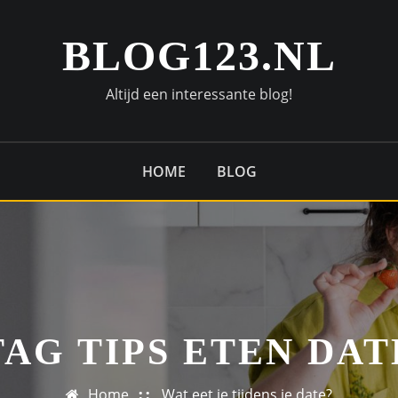
BLOG123.NL
Altijd een interessante blog!
HOME
BLOG
TAG TIPS ETEN DAT
Home
Wat eet je tijdens je date?