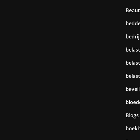
Beaut
bedd
bedri
belast
belas
belas
beveil
bloed
Blogs
boek