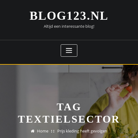
Doorgaan
naar
BLOG123.NL
inhoud
Altijd een interessante blog!
TAG
TEXTIELSECTOR
Home
Prijs kleding heeft gevolgen