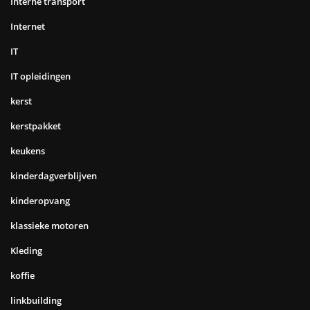
Interne transport
Internet
IT
IT opleidingen
kerst
kerstpakket
keukens
kinderdagverblijven
kinderopvang
klassieke motoren
Kleding
koffie
linkbuilding