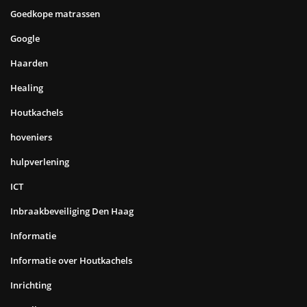
Goedkope matrassen
Google
Haarden
Healing
Houtkachels
hoveniers
hulpverlening
ICT
Inbraakbeveiliging Den Haag
Informatie
Informatie over Houtkachels
Inrichting