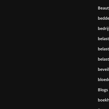
Beaut
bedd
bedri
belast
belas
belas
beveil
bloed
Blogs
boek