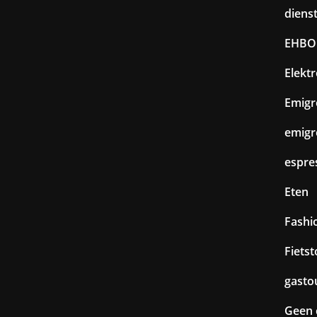
diens
EHBO
Elekt
Emigr
emigr
espre
Eten
Fashi
Fiets
gasto
Geen 