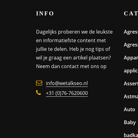
INFO
CA
Dagelijks proberen we de leukste
Agres
en informatiefste content met
Agres
jullie te delen. Heb je nog tips of
wil je graag een artikel plaatsen?
Appa
Neem dan contact met ons op
appli
info@wetalkseo.nl
Assert
+31 (0)76-7620600
Astm
Auto
Baby
badk