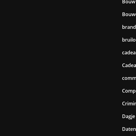
Bouw
Bouw
brand
bruilo
cadea
Cadea
commu
Comp
Crimin
Dagje 
Daten