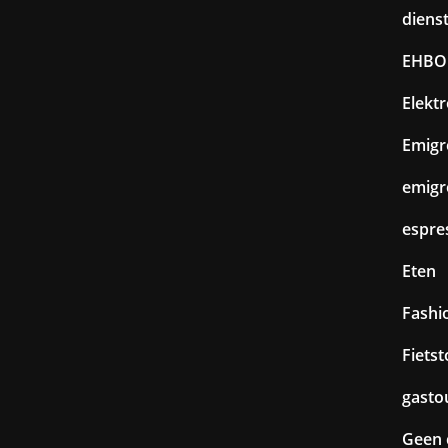
diens
EHBO
Elekt
Emigr
emigr
espre
Eten
Fashi
Fiets
gasto
Geen 