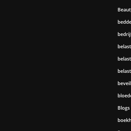
Beaut
bedd
bedri
belast
belas
belas
beveil
bloed
Blogs
boek