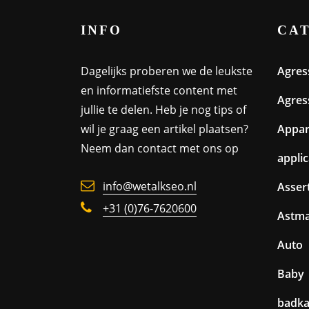
INFO
CA
Dagelijks proberen we de leukste
Agres
en informatiefste content met
Agres
jullie te delen. Heb je nog tips of
wil je graag een artikel plaatsen?
Appa
Neem dan contact met ons op
appli
info@wetalkseo.nl
Assert
+31 (0)76-7620600
Astm
Auto
Baby
badk