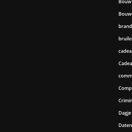
Bouw
Bouw
brand
bruilo
cadea
Cadea
commu
Comp
Crimin
Dagje 
Daten