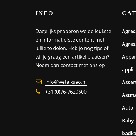
INFO
CA
Dagelijks proberen we de leukste
Agres
en informatiefste content met
Agres
jullie te delen. Heb je nog tips of
wil je graag een artikel plaatsen?
Appa
Neem dan contact met ons op
appli
info@wetalkseo.nl
Assert
+31 (0)76-7620600
Astm
Auto
Baby
badk