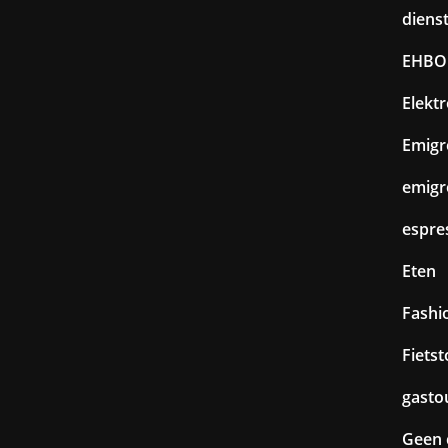
diens
EHBO
Elekt
Emigr
emigr
espre
Eten
Fashi
Fiets
gasto
Geen 