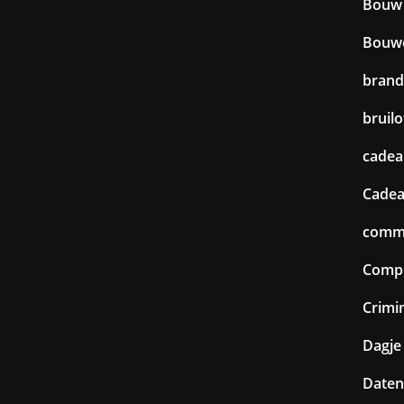
Bouw
Bouw
brand
bruilo
cadea
Cadea
commu
Comp
Crimin
Dagje 
Daten