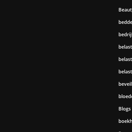
Beaut
bedd
bedri
belast
belas
belas
beveil
bloed
Blogs
boek