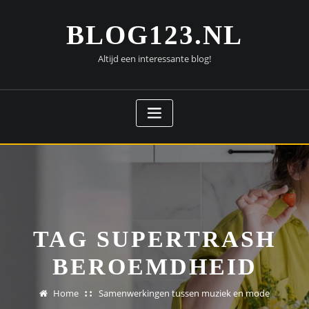
Doorgaan
naar
BLOG123.NL
inhoud
Altijd een interessante blog!
TAG SUPERTRASH
BEROEMDHEID
Home
Samenwerkingen tussen muziek en mode