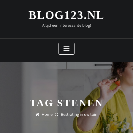
Doorgaan
naar
BLOG123.NL
inhoud
Altijd een interessante blog!
TAG STENEN
Home
Bestrating in uw tuin