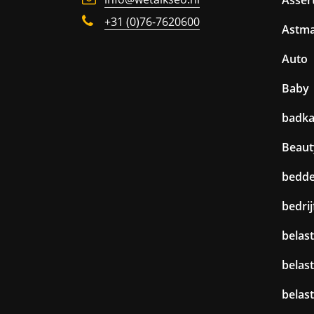
+31 (0)76-7620600
Astm
Auto
Baby
badk
Beaut
bedd
bedri
belast
belas
belas