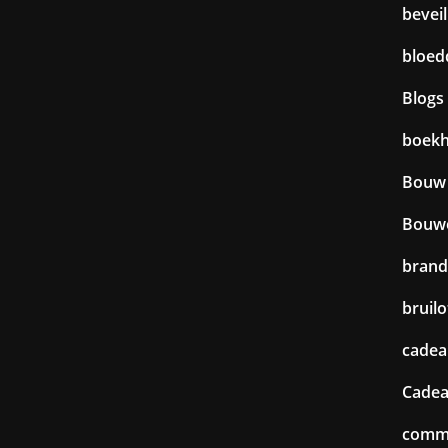
beveil
bloed
Blogs
boek
Bouw
Bouw
brand
bruilo
cadea
Cadea
commu