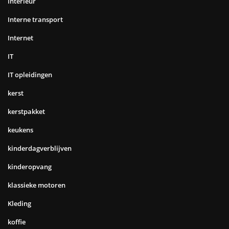
Interieur
Interne transport
Internet
IT
IT opleidingen
kerst
kerstpakket
keukens
kinderdagverblijven
kinderopvang
klassieke motoren
Kleding
koffie