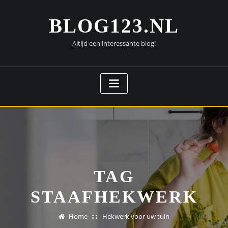
Doorgaan
naar
BLOG123.NL
inhoud
Altijd een interessante blog!
TAG
STAAFHEKWERK
Home
Hekwerk voor uw tuin