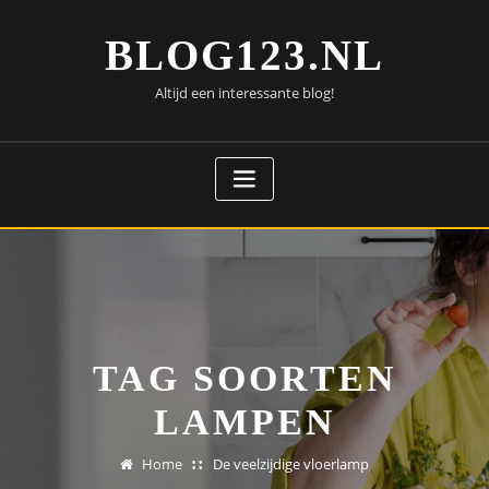
Doorgaan
naar
BLOG123.NL
inhoud
Altijd een interessante blog!
TAG SOORTEN
LAMPEN
Home
De veelzijdige vloerlamp