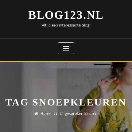
Doorgaan
naar
BLOG123.NL
inhoud
Altijd een interessante blog!
TAG SNOEPKLEUREN
Home
Uitgesproken kleuren