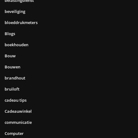
belastingdienst
beveiliging
bloeddrukmeters
Blogs
boekhouden
Bouw
Bouwen
brandhout
bruiloft
cadeau tips
Cadeauwinkel
communicatie
Computer