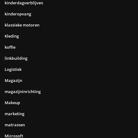
kinderdagverblijven
kinderopvang
klassieke motoren
Kleding
koffie
linkbuilding
Logistiek
Magazijn
magazijninrichting
Makeup
marketing
matrassen
Microsoft