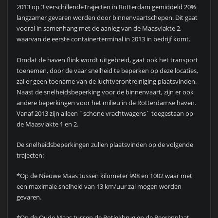
2013 op 3 verschillendeTrajecten in Rotterdam gemiddeld 20%
langzamer gevaren worden door binnenvaartschepen. Dit gaat
vooral in samenhang met de aanleg van de Maasvlakte 2,
waarvan de eerste containerterminal in 2013 in bedrijf komt.
Omdat de haven flink wordt uitgebreid, gaat ook het transport
toenemen, door de vaar snelheid te beperken op deze locaties,
zal er geen toename van de luchtverontreiniging plaatsvinden.
Naast de snelheidsbeperking voor de binnenvaart, zijn er ook
andere beperkingen voor het milieu in de Rotterdamse haven.
Vanaf 2013 zijn alleen ´schone vrachtwagens´ toegestaan op
de Maasvlakte 1 en 2.
De snelheidsbeperkingen zullen plaatsvinden op de volgende
trajecten:
*Op de Nieuwe Maas tussen kilometer 998 en 1002 waar met
een maximale snelheid van 13 km/uur zal mogen worden
gevaren.
*Op de Oude Maas tussen de Botlekbrug en de Beerenplaat