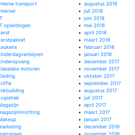
Interne transport
augustus 2018
Internet
juli 2018
IT
juni 2018
IT opleidingen
mei 2018
kerst
april 2018
kerstpakket
maart 2018
keukens
februari 2018
kinderdagverblijven
januari 2018
kinderopvang
december 2017
klassieke motoren
november 2017
Kleding
oktober 2017
koffie
september 2017
linkbuilding
augustus 2017
Logistiek
juli 2017
Magazijn
april 2017
magazijninrichting
maart 2017
Makeup
januari 2017
marketing
december 2016
matrassen
november 2016