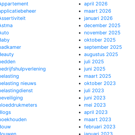
Appartement
april 2026
applicatiebeheer
maart 2026
Assertiviteit
januari 2026
Astma
december 2025
Auto
november 2025
Baby
oktober 2025
badkamer
september 2025
Beauty
augustus 2025
bedden
juli 2025
bedrijfshulpverlening
juni 2025
belasting
maart 2025
belasting nieuws
oktober 2023
belastingdienst
juli 2023
beveiliging
juni 2023
bloeddrukmeters
mei 2023
Blogs
april 2023
boekhouden
maart 2023
Bouw
februari 2023
Bouwen
januari 2023