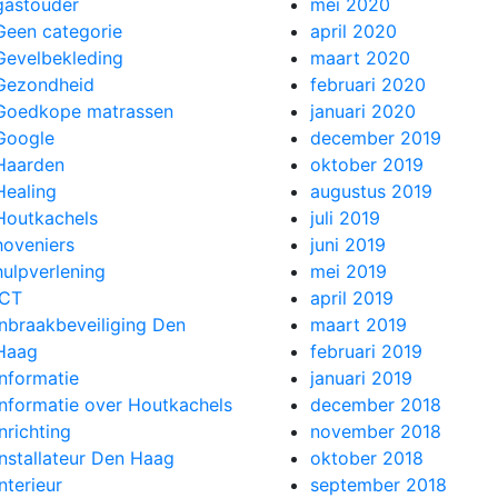
gastouder
mei 2020
Geen categorie
april 2020
Gevelbekleding
maart 2020
Gezondheid
februari 2020
Goedkope matrassen
januari 2020
Google
december 2019
Haarden
oktober 2019
Healing
augustus 2019
Houtkachels
juli 2019
hoveniers
juni 2019
hulpverlening
mei 2019
ICT
april 2019
Inbraakbeveiliging Den
maart 2019
Haag
februari 2019
Informatie
januari 2019
Informatie over Houtkachels
december 2018
Inrichting
november 2018
Installateur Den Haag
oktober 2018
Interieur
september 2018