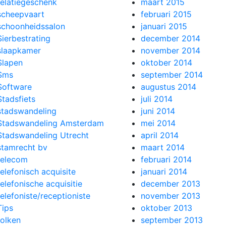
relatiegeschenk
maart 2015
scheepvaart
februari 2015
schoonheidssalon
januari 2015
Sierbestrating
december 2014
slaapkamer
november 2014
Slapen
oktober 2014
Sms
september 2014
Software
augustus 2014
Stadsfiets
juli 2014
stadswandeling
juni 2014
Stadswandeling Amsterdam
mei 2014
Stadswandeling Utrecht
april 2014
stamrecht bv
maart 2014
telecom
februari 2014
telefonisch acquisite
januari 2014
telefonische acquisitie
december 2013
telefoniste/receptioniste
november 2013
Tips
oktober 2013
tolken
september 2013