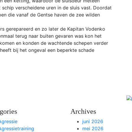
n een ketting, waardoor de sluisdeur meteen
 schip verscheidene uren in de sluis vast. Doordat
epen die vanaf de Gentse haven de zee wilden
ers gerepareerd en zo later de Kapitan Vodenko
enmaal terug naar buiten gevaren was kon het
 komen en konden de wachtende schepen verder
s heeft bij het ongeval een beperkte schade
gories
Archives
Agressie
juni 2026
Agressietraining
mei 2026