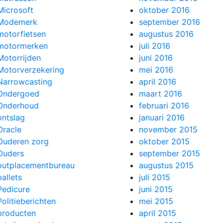
Microsoft
oktober 2016
Modemerk
september 2016
motorfietsen
augustus 2016
motormerken
juli 2016
Motorrijden
juni 2016
Motorverzekering
mei 2016
Narrowcasting
april 2016
Ondergoed
maart 2016
Onderhoud
februari 2016
ontslag
januari 2016
Oracle
november 2015
Ouderen zorg
oktober 2015
Ouders
september 2015
outplacementbureau
augustus 2015
pallets
juli 2015
Pedicure
juni 2015
Politieberichten
mei 2015
producten
april 2015