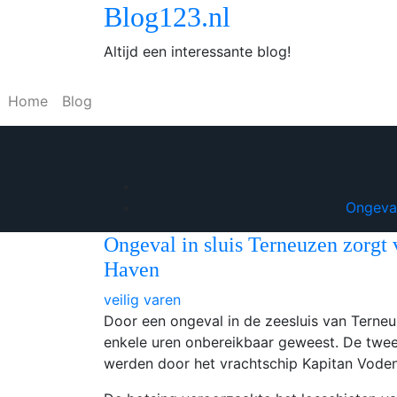
Doorgaan
Blog123.nl
naar
Altijd een interessante blog!
inhoud
Home
Blog
Ongeval
Ongeval in sluis Terneuzen zorgt
Haven
veilig varen
Door een ongeval in de zeesluis van Terne
enkele uren onbereikbaar geweest. De twee 
werden door het vrachtschip Kapitan Vode