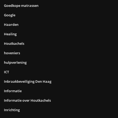
Goedkope matrassen
Google
Haarden
Healing
Houtkachels
hoveniers
hulpverlening
ICT
Inbraakbeveiliging Den Haag
Informatie
Informatie over Houtkachels
Inrichting