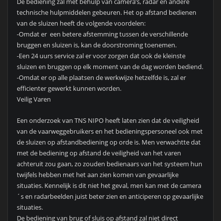
De bediening zal met behulp van camera’s, radar en andere
technische hulpmiddelen gebeuren. Het op afstand bedienen
van de sluizen heeft de volgende voordelen:
-Omdat er een betere afstemming tussen de verschillende
bruggen en sluizen is, kan de doorstroming toenemen.
-Een 24 uurs service zal er voor zorgen dat ook de kleinste
sluizen en bruggen op elk moment van de dag worden bediend.
-Omdat er op alle plaatsen de werkwijze hetzelfde is, zal er
efficienter gewerkt kunnen worden.
Veilig Varen
Een onderzoek van TNS NIPO heeft laten zien dat de veiligheid
van de vaarweggebruikers en het bedieningspersoneel ook met
de sluizen op afstandbediening op orde is. Men verwachtte dat
met de bediening op afstand de veiligheid van het varen
achteruit zou gaan, zo zouden bedienaars van het systeem hun
twijfels hebben met het aan zien komen van gevaarlijke
situaties. Kennelijk is dit niet het geval, men kan met de camera
´s en radarbeelden juist beter zien en anticiperen op gevaarlijke
situaties.
De bediening van brug of sluis op afstand zal niet direct