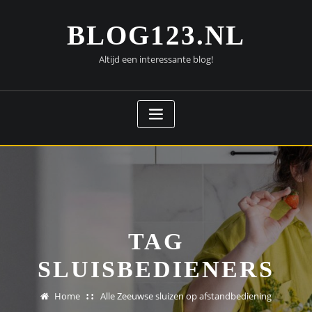
Doorgaan
naar
BLOG123.NL
inhoud
Altijd een interessante blog!
TAG
SLUISBEDIENERS
Home
Alle Zeeuwse sluizen op afstandbediening