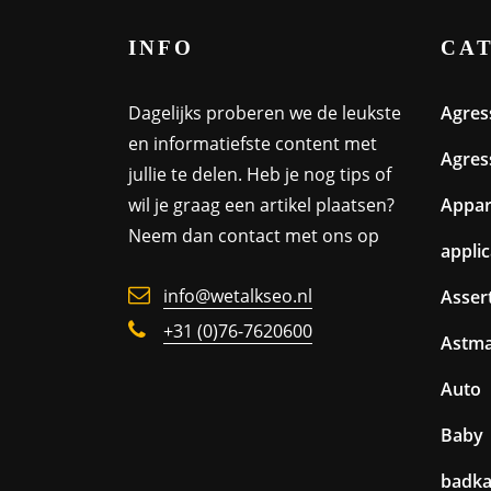
INFO
CA
Dagelijks proberen we de leukste
Agres
en informatiefste content met
Agres
jullie te delen. Heb je nog tips of
wil je graag een artikel plaatsen?
Appa
Neem dan contact met ons op
appli
info@wetalkseo.nl
Assert
+31 (0)76-7620600
Astm
Auto
Baby
badk