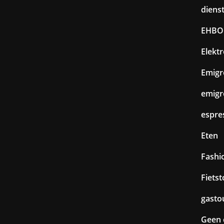
diens
EHBO
Elekt
Emigr
emigr
espre
Eten
Fashi
Fiets
gasto
Geen 