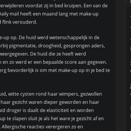
erwijderen voordat zij in bed kruipen. Een van de
d Daily mail heeft een maand lang met make-up
 flink verouderd.
-up op. De huid werd wetenschappelijk in de
bij pigmentatie, droogheid, gesprongen aders,
eergegeven. De huid die ze heeft werd
n en zo werd er een bepaalde score aan gegeven.
erg bevorderlijk is om met make-up op in je bed te
uid, witte cysten rond haar wimpers, gezwollen
op haar gezicht waren dieper geworden en haar
d droger is daalt de elasticiteit en worden
 te slapen sluit je als het ware je gezicht af en
 Allergische reacties verergeren zo en