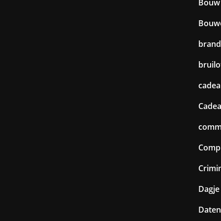
Bouw
Bouw
brand
bruilo
cadea
Cadea
commu
Comp
Crimin
Dagje 
Daten