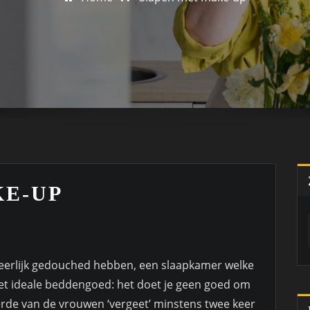
KE-UP
erlijk gedouched hebben, een slaapkamer welke
et ideale beddengoed: het doet je geen goed om
rde van de vrouwen ‘vergeet’ minstens twee keer