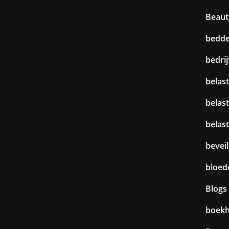
Beaut
bedd
bedri
belast
belas
belas
beveil
bloed
Blogs
boek