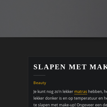
SLAPEN MET MA
Beauty
Je kunt nog zo’n lekker
matras
hebben, he
lekker donker is en op temperatuur en h
te slapen met make-up! Ongeveer een de