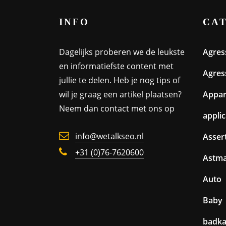
INFO
CA
Dagelijks proberen we de leukste
Agres
en informatiefste content met
Agres
jullie te delen. Heb je nog tips of
wil je graag een artikel plaatsen?
Appa
Neem dan contact met ons op
appli
info@wetalkseo.nl
Assert
+31 (0)76-7620600
Astm
Auto
Baby
badk