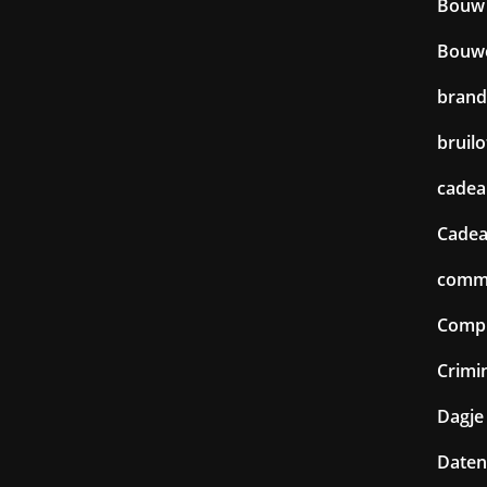
Bouw
Bouw
brand
bruilo
cadea
Cadea
commu
Comp
Crimin
Dagje 
Daten