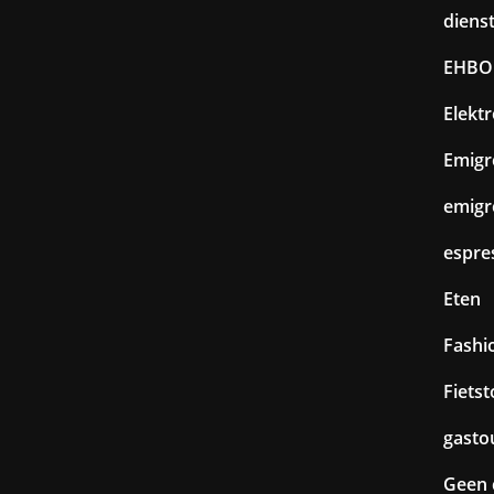
diens
EHBO
Elekt
Emigr
emigr
espre
Eten
Fashi
Fiets
gasto
Geen 