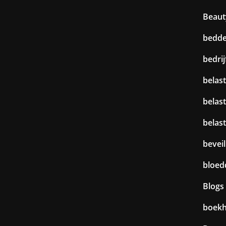
Beaut
bedd
bedri
belast
belas
belas
beveil
bloed
Blogs
boek