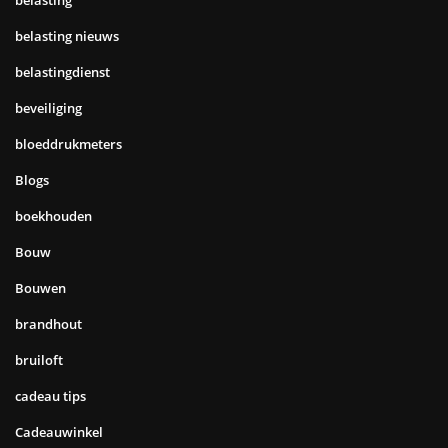
belasting
belasting nieuws
belastingdienst
beveiliging
bloeddrukmeters
Blogs
boekhouden
Bouw
Bouwen
brandhout
bruiloft
cadeau tips
Cadeauwinkel