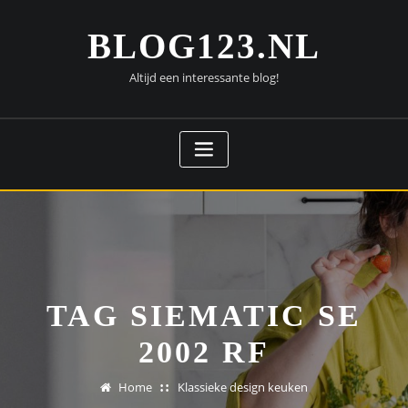
Doorgaan
naar
BLOG123.NL
inhoud
Altijd een interessante blog!
TAG SIEMATIC SE
2002 RF
Home
Klassieke design keuken