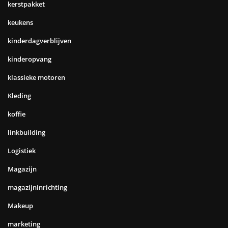
kerstpakket
keukens
kinderdagverblijven
kinderopvang
klassieke motoren
Kleding
koffie
linkbuilding
Logistiek
Magazijn
magazijninrichting
Makeup
marketing