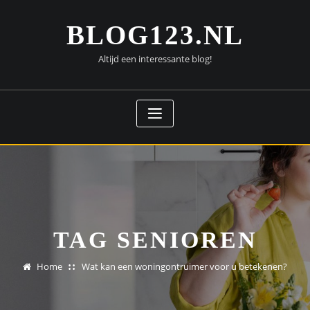
Doorgaan
naar
BLOG123.NL
inhoud
Altijd een interessante blog!
TAG SENIOREN
Home
Wat kan een woningontruimer voor u betekenen?