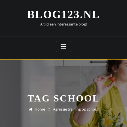
Doorgaan
naar
BLOG123.NL
inhoud
Altijd een interessante blog!
TAG SCHOOL
Home
Agressie training op school