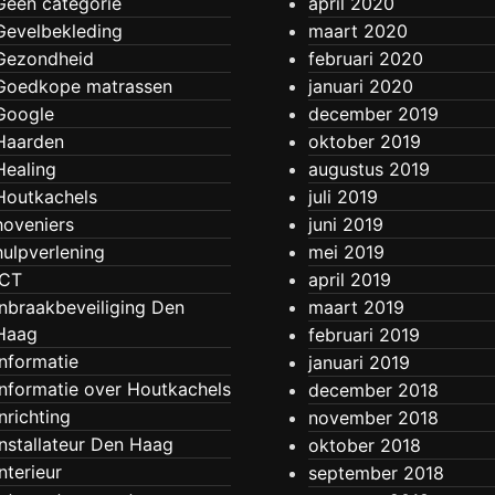
Geen categorie
april 2020
Gevelbekleding
maart 2020
Gezondheid
februari 2020
Goedkope matrassen
januari 2020
Google
december 2019
Haarden
oktober 2019
Healing
augustus 2019
Houtkachels
juli 2019
hoveniers
juni 2019
hulpverlening
mei 2019
ICT
april 2019
Inbraakbeveiliging Den
maart 2019
Haag
februari 2019
Informatie
januari 2019
Informatie over Houtkachels
december 2018
Inrichting
november 2018
Installateur Den Haag
oktober 2018
Interieur
september 2018