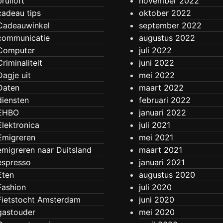
bruiloft
november 2022
cadeau tips
oktober 2022
Cadeauwinkel
september 2022
communicatie
augustus 2022
Computer
juli 2022
Criminaliteit
juni 2022
Dagje uit
mei 2022
Daten
maart 2022
diensten
februari 2022
EHBO
januari 2022
Elektronica
juli 2021
Emigreren
mei 2021
emigreren naar Duitsland
maart 2021
espresso
januari 2021
Eten
augustus 2020
Fashion
juli 2020
Fietstocht Amsterdam
juni 2020
gastouder
mei 2020