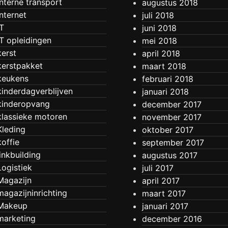
Interne transport
augustus 2018
Internet
juli 2018
IT
juni 2018
IT opleidingen
mei 2018
kerst
april 2018
kerstpakket
maart 2018
keukens
februari 2018
kinderdagverblijven
januari 2018
kinderopvang
december 2017
klassieke motoren
november 2017
Kleding
oktober 2017
koffie
september 2017
linkbuilding
augustus 2017
Logistiek
juli 2017
Magazijn
april 2017
magazijninrichting
maart 2017
Makeup
januari 2017
marketing
december 2016