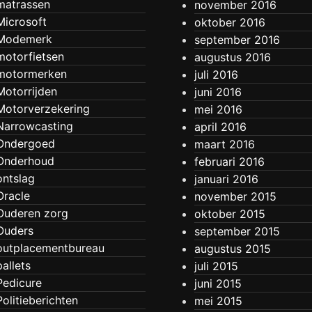
matrassen
november 2016
Microsoft
oktober 2016
Modemerk
september 2016
motorfietsen
augustus 2016
motormerken
juli 2016
Motorrijden
juni 2016
Motorverzekering
mei 2016
Narrowcasting
april 2016
Ondergoed
maart 2016
Onderhoud
februari 2016
ontslag
januari 2016
Oracle
november 2015
Ouderen zorg
oktober 2015
Ouders
september 2015
outplacementbureau
augustus 2015
pallets
juli 2015
Pedicure
juni 2015
Politieberichten
mei 2015