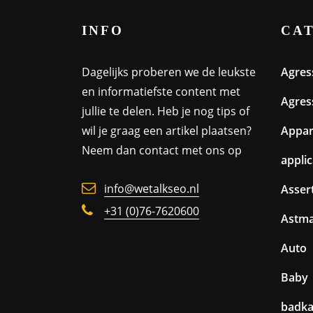
INFO
CA
Dagelijks proberen we de leukste
Agres
en informatiefste content met
Agres
jullie te delen. Heb je nog tips of
wil je graag een artikel plaatsen?
Appa
Neem dan contact met ons op
appli
info@wetalkseo.nl
Assert
+31 (0)76-7620600
Astm
Auto
Baby
badk