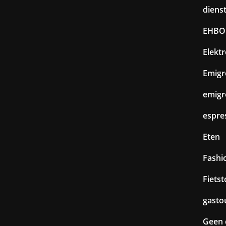
diens
EHBO
Elekt
Emigr
emigr
espre
Eten
Fashi
Fiets
gasto
Geen 