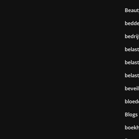
Beaut
bedd
bedri
belast
belas
belas
beveil
bloed
Blogs
boek