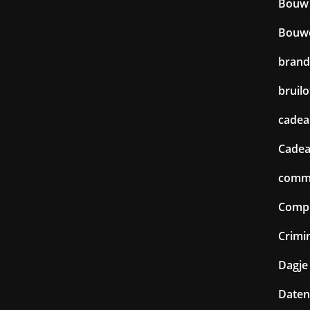
Bouw
Bouw
brand
bruilo
cadea
Cadea
commu
Comp
Crimin
Dagje 
Daten