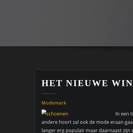
HET NIEUWE WI
Modemerk
In een 
andere hoort zal ook de mode eraan gaa
langer erg populair maar daarnaast zijn 