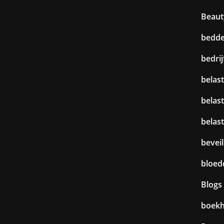
Beaut
bedd
bedri
belast
belas
belas
beveil
bloed
Blogs
boek