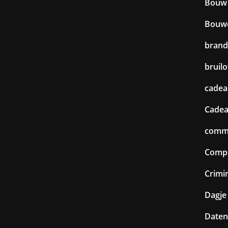
Bouw
Bouw
brand
bruilo
cadea
Cadea
commu
Comp
Crimin
Dagje 
Daten