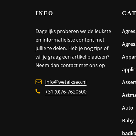
INFO
CA
Dagelijks proberen we de leukste
Agres
en informatiefste content met
Agres
jullie te delen. Heb je nog tips of
wil je graag een artikel plaatsen?
Appa
Neem dan contact met ons op
appli
info@wetalkseo.nl
Assert
+31 (0)76-7620600
Astm
Auto
Baby
badk