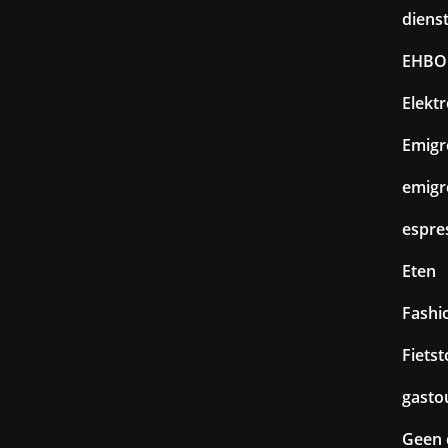
diens
EHBO
Elekt
Emigr
emigr
espre
Eten
Fashi
Fiets
gasto
Geen 