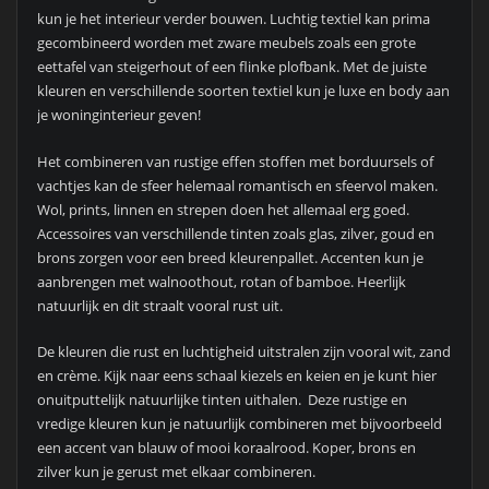
kun je het interieur verder bouwen. Luchtig textiel kan prima
gecombineerd worden met zware meubels zoals een grote
eettafel van steigerhout of een flinke plofbank. Met de juiste
kleuren en verschillende soorten textiel kun je luxe en body aan
je woninginterieur geven!
Het combineren van rustige effen stoffen met borduursels of
vachtjes kan de sfeer helemaal romantisch en sfeervol maken.
Wol, prints, linnen en strepen doen het allemaal erg goed.
Accessoires van verschillende tinten zoals glas, zilver, goud en
brons zorgen voor een breed kleurenpallet. Accenten kun je
aanbrengen met walnoothout, rotan of bamboe. Heerlijk
natuurlijk en dit straalt vooral rust uit.
De kleuren die rust en luchtigheid uitstralen zijn vooral wit, zand
en crème. Kijk naar eens schaal kiezels en keien en je kunt hier
onuitputtelijk natuurlijke tinten uithalen. Deze rustige en
vredige kleuren kun je natuurlijk combineren met bijvoorbeeld
een accent van blauw of mooi koraalrood. Koper, brons en
zilver kun je gerust met elkaar combineren.