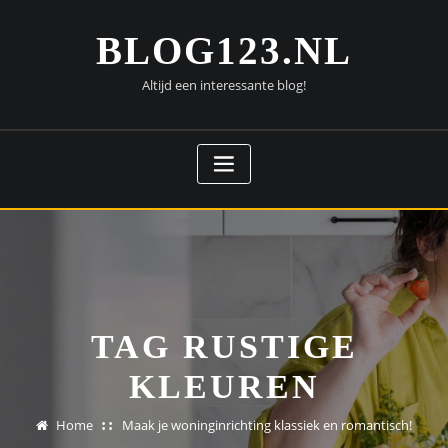
Doorgaan
naar
BLOG123.NL
inhoud
Altijd een interessante blog!
TAG RUSTIGE
KLEUREN
Home
Maak je woninginrichting klassiek en romantisch!