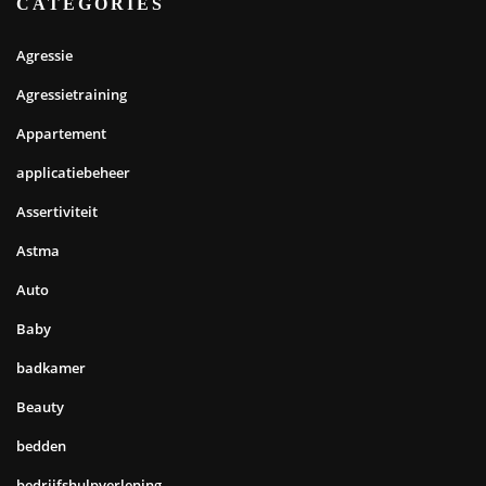
CATEGORIES
Agressie
Agressietraining
Appartement
applicatiebeheer
Assertiviteit
Astma
Auto
Baby
badkamer
Beauty
bedden
bedrijfshulpverlening