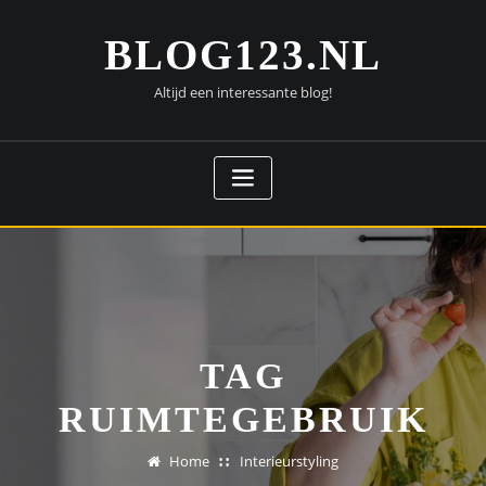
Doorgaan
naar
BLOG123.NL
inhoud
Altijd een interessante blog!
TAG
RUIMTEGEBRUIK
Home
Interieurstyling