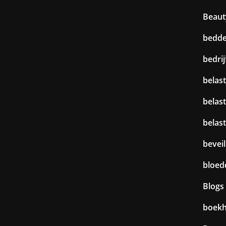
Beaut
bedd
bedri
belast
belas
belas
beveil
bloed
Blogs
boek