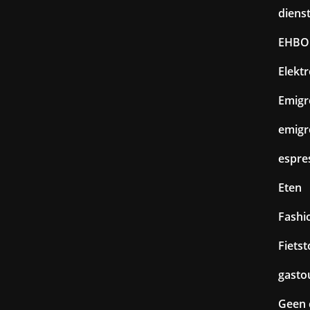
diens
EHBO
Elekt
Emigr
emigr
espre
Eten
Fashi
Fiets
gasto
Geen 