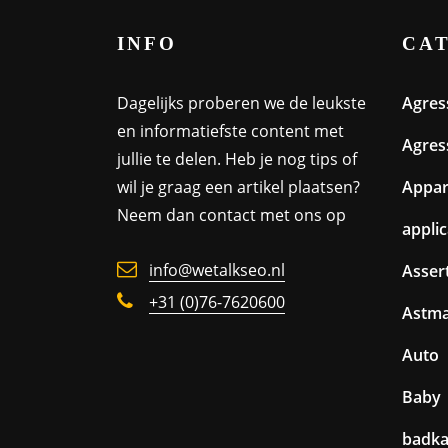
INFO
CA
Dagelijks proberen we de leukste
Agres
en informatiefste content met
Agres
jullie te delen. Heb je nog tips of
wil je graag een artikel plaatsen?
Appa
Neem dan contact met ons op
appli
info@wetalkseo.nl
Assert
+31 (0)76-7620600
Astm
Auto
Baby
badk