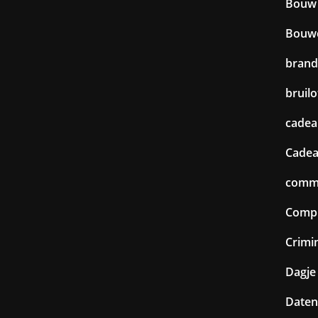
Bouw
Bouw
brand
bruilo
cadea
Cadea
commu
Comp
Crimin
Dagje 
Daten