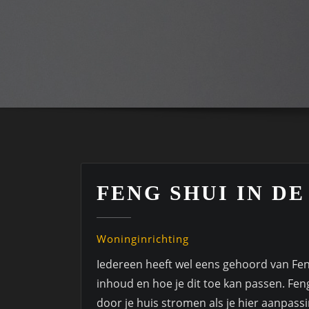
FENG SHUI IN D
Woninginrichting
Iedereen heeft wel eens gehoord van Fen
inhoud en hoe je dit toe kan passen. Feng
door je huis stromen als je hier aanpass