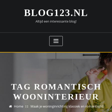
Doorgaan
naar
BLOG123.NL
inhoud
Altijd een interessante blog!
TAG ROMANTISCH
WOONINTERIEUR
Home
Maak je woninginrichting klassiek en romantisch!