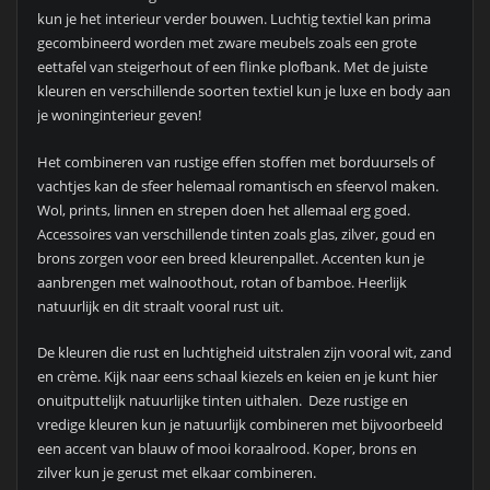
kun je het interieur verder bouwen. Luchtig textiel kan prima
gecombineerd worden met zware meubels zoals een grote
eettafel van steigerhout of een flinke plofbank. Met de juiste
kleuren en verschillende soorten textiel kun je luxe en body aan
je woninginterieur geven!
Het combineren van rustige effen stoffen met borduursels of
vachtjes kan de sfeer helemaal romantisch en sfeervol maken.
Wol, prints, linnen en strepen doen het allemaal erg goed.
Accessoires van verschillende tinten zoals glas, zilver, goud en
brons zorgen voor een breed kleurenpallet. Accenten kun je
aanbrengen met walnoothout, rotan of bamboe. Heerlijk
natuurlijk en dit straalt vooral rust uit.
De kleuren die rust en luchtigheid uitstralen zijn vooral wit, zand
en crème. Kijk naar eens schaal kiezels en keien en je kunt hier
onuitputtelijk natuurlijke tinten uithalen. Deze rustige en
vredige kleuren kun je natuurlijk combineren met bijvoorbeeld
een accent van blauw of mooi koraalrood. Koper, brons en
zilver kun je gerust met elkaar combineren.