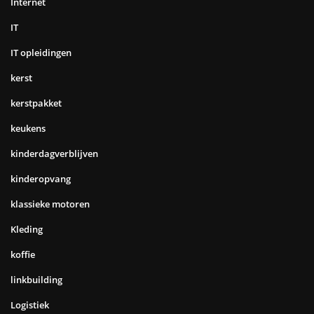
Internet
IT
IT opleidingen
kerst
kerstpakket
keukens
kinderdagverblijven
kinderopvang
klassieke motoren
Kleding
koffie
linkbuilding
Logistiek