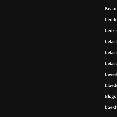
Beaut
bedd
bedri
belast
belas
belas
beveil
bloed
Blogs
boek