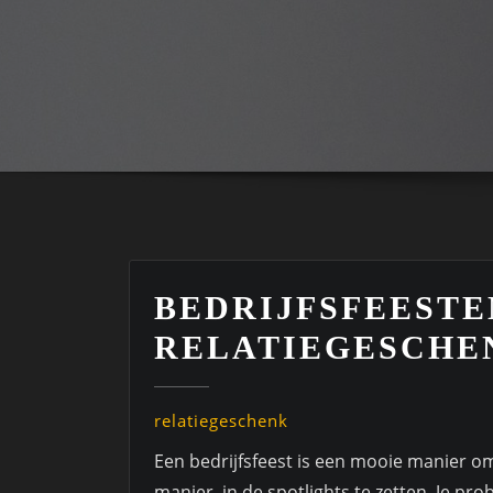
BEDRIJFSFEESTE
RELATIEGESCHE
relatiegeschenk
Een bedrijfsfeest is een mooie manier om
manier, in de spotlights te zetten. Je pr