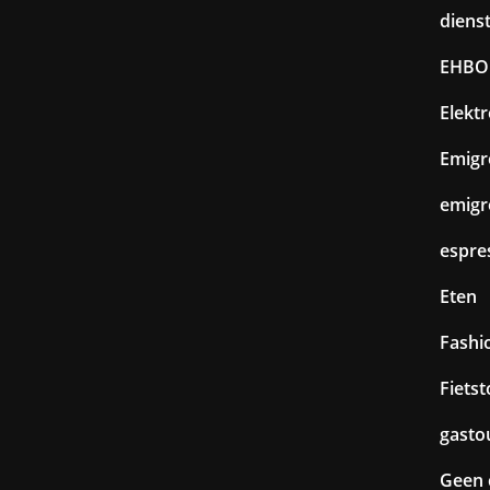
diens
EHBO
Elekt
Emigr
emigr
espre
Eten
Fashi
Fiets
gasto
Geen 