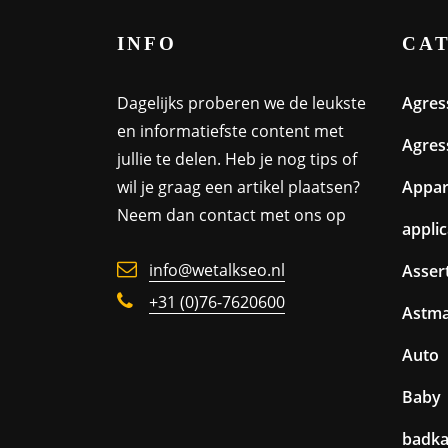
INFO
CA
Dagelijks proberen we de leukste
Agres
en informatiefste content met
Agres
jullie te delen. Heb je nog tips of
wil je graag een artikel plaatsen?
Appa
Neem dan contact met ons op
appli
info@wetalkseo.nl
Assert
+31 (0)76-7620600
Astm
Auto
Baby
badk