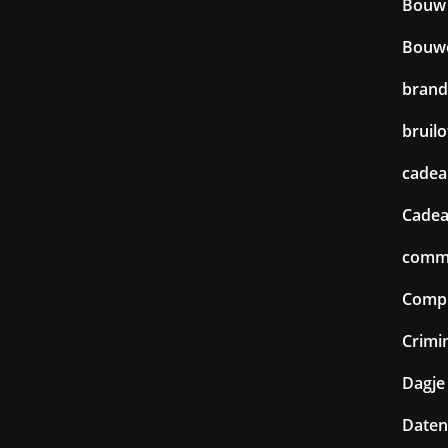
Bouw
Bouw
brand
bruilo
cadea
Cadea
commu
Comp
Crimin
Dagje 
Daten