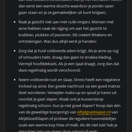
dan eerst een warme douche waardoor je poriën open
gaan staan en je ze gemakkelijker uit kunt knijpen;
Raak je gezicht niet aan met vuile vingers. Mensen met
acne hebben vaak de nijging om aan het gezicht te
krabben, plukken of peuteren. Dit creëert littekens en
ontstekingen. Was dus altijd eerst je handen;
Zorg dat je huid voldoende adem krijgt. Als je acne op rug
of schouders hebt, draag dan geen te strakke kleding.
Vermijd hoofddeksels. Als je een sjaal draagt, zorg dan dat
deze regelmatig wordt verschoond;
Neem voldoende rust en slaap. Stress heeft een negatieve
invloed op acne. Een goede nachtrust op een goed matras
doet wonderen. Verwijder make-up en spoel je haren uit
voordat je gaat slapen. Maak ook je kussensloop
regelmatig schoon. Kun je niet goed slapen? Koop dan één
van de geweldige boxsprings van
Altijdgoedslapen.nl
van
AltijdGoedSlapen of probeer de reguliere huismiddeltjes
zoals een warme kop thee of melk. Als dit niet lukt heb je
misschien last van stress door school of werk;