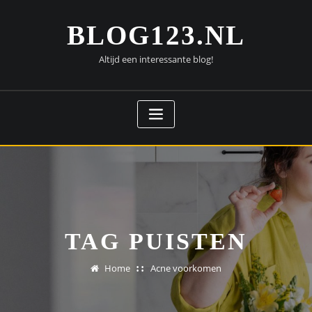
Doorgaan
naar
BLOG123.NL
inhoud
Altijd een interessante blog!
TAG PUISTEN
Home
Acne voorkomen