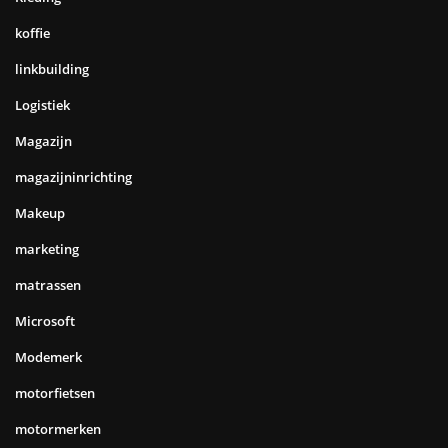
koffie
linkbuilding
Logistiek
Magazijn
magazijninrichting
Makeup
marketing
matrassen
Microsoft
Modemerk
motorfietsen
motormerken