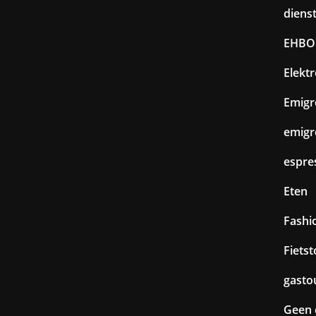
diens
EHBO
Elekt
Emigr
emigr
espre
Eten
Fashi
Fiets
gasto
Geen 