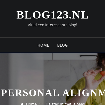
BLOG123.NL
Altijd een interessante blog!
HOME
BLOG
 PERSONAL ALIGN
Home
De stad in met je baas