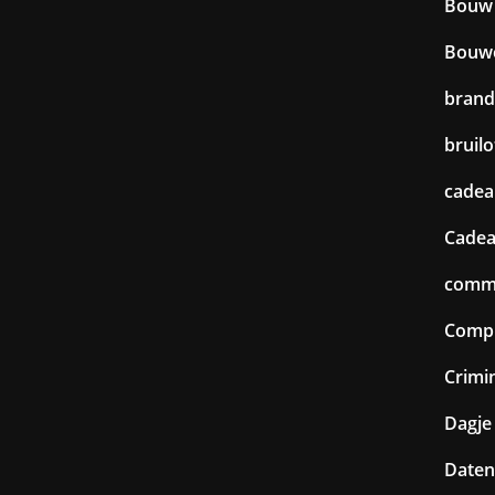
Bouw
Bouw
brand
bruilo
cadea
Cadea
commu
Comp
Crimin
Dagje 
Daten