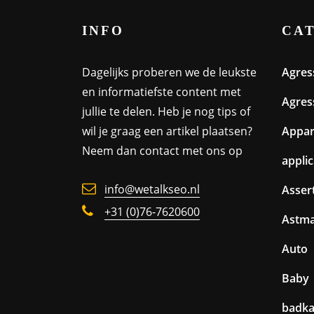
INFO
CA
Dagelijks proberen we de leukste
Agres
en informatiefste content met
Agres
jullie te delen. Heb je nog tips of
wil je graag een artikel plaatsen?
Appa
Neem dan contact met ons op
appli
info@wetalkseo.nl
Assert
+31 (0)76-7620600
Astm
Auto
Baby
badk