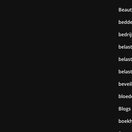
Beaut
bedd
bedri
belast
belas
belas
beveil
bloed
Blogs
boek