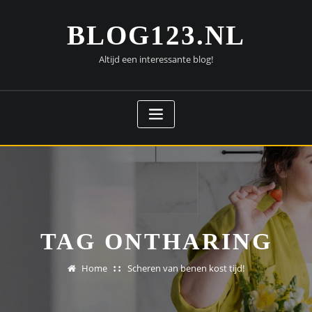
Doorgaan
naar
BLOG123.NL
inhoud
Altijd een interessante blog!
TAG ONTHARING
Home
Scheren van benen kost tijd!