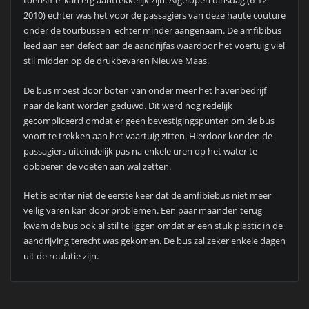
toerisme kan erg aantrekkelijk zijn. Afgelopen dinsdag (6-12-
2010) echter was het voor de passagiers van deze haute couture
onder de tourbussen echter minder aangenaam. De amfibibus
leed aan een defect aan de aandrijfas waardoor het voertuig viel
stil midden op de drukbevaren Nieuwe Maas.
De bus moest door boten van onder meer het havenbedrijf
naar de kant worden geduwd. Dit werd nog redelijk
gecompliceerd omdat er geen bevestigingspunten om de bus
voort te trekken aan het vaartuig zitten. Hierdoor konden de
passagiers uiteindelijk pas na enkele uren op het water te
dobberen de voeten aan wal zetten.
Het is echter niet de eerste keer dat de amfibiebus niet meer
veilig varen kan door problemen. Een paar maanden terug
kwam de bus ook al stil te liggen omdat er een stuk plastic in de
aandrijving terecht was gekomen. De bus zal zeker enkele dagen
uit de roulatie zijn.