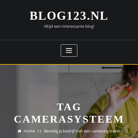
Doorgaan
naar
BLOG123.NL
inhoud
Altijd een interessante blog!
TAG
CAMERASYSTEEM
Home
Beveilig je bedrijf met een camerasysteem