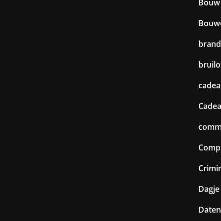
Bouw
Bouw
brand
bruilo
cadea
Cadea
commu
Comp
Crimin
Dagje 
Daten