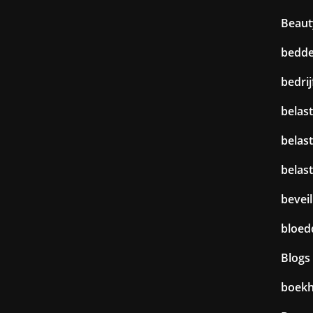
Beaut
bedd
bedri
belast
belas
belas
beveil
bloed
Blogs
boek