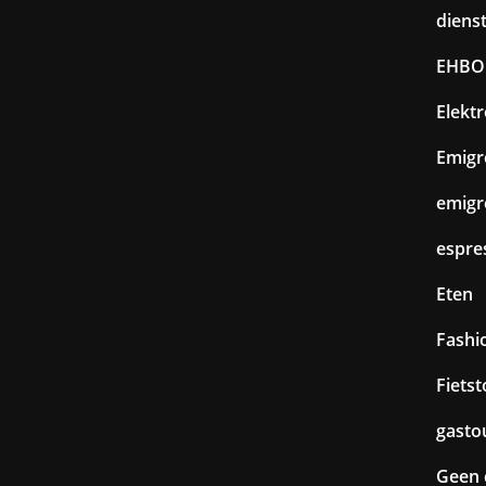
diens
EHBO
Elekt
Emigr
emigr
espre
Eten
Fashi
Fiets
gasto
Geen 