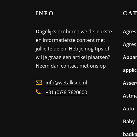
INFO
CA
Dagelijks proberen we de leukste
Agres
en informatiefste content met
Agres
jullie te delen. Heb je nog tips of
wil je graag een artikel plaatsen?
Appa
Neem dan contact met ons op
appli
info@wetalkseo.nl
Assert
+31 (0)76-7620600
Astm
Auto
Baby
badk