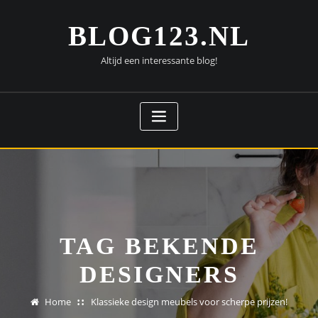
Doorgaan
naar
BLOG123.NL
inhoud
Altijd een interessante blog!
TAG BEKENDE
DESIGNERS
Home
Klassieke design meubels voor scherpe prijzen!