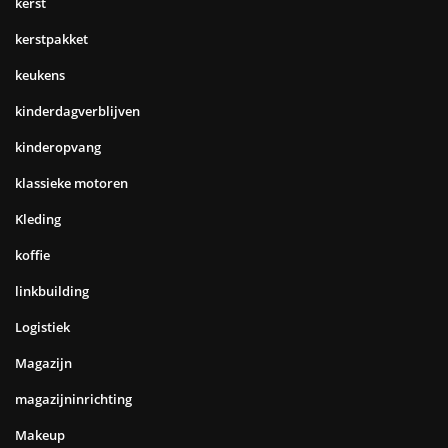
kerst
kerstpakket
keukens
kinderdagverblijven
kinderopvang
klassieke motoren
Kleding
koffie
linkbuilding
Logistiek
Magazijn
magazijninrichting
Makeup