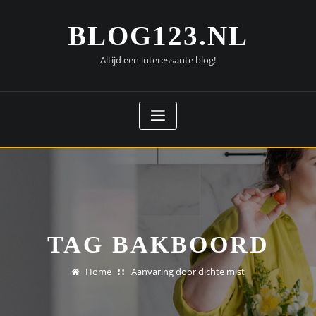
Doorgaan
naar
BLOG123.NL
inhoud
Altijd een interessante blog!
TAG BAKBOORD
Home
Aanvaring door dichte mist