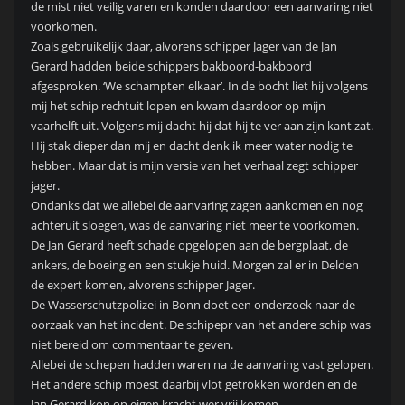
de mist niet veilig varen en konden daardoor een aanvaring niet
voorkomen.
Zoals gebruikelijk daar, alvorens schipper Jager van de Jan
Gerard hadden beide schippers bakboord-bakboord
afgesproken. ‘We schampten elkaar’. In de bocht liet hij volgens
mij het schip rechtuit lopen en kwam daardoor op mijn
vaarhelft uit. Volgens mij dacht hij dat hij te ver aan zijn kant zat.
Hij stak dieper dan mij en dacht denk ik meer water nodig te
hebben. Maar dat is mijn versie van het verhaal zegt schipper
jager.
Ondanks dat we allebei de aanvaring zagen aankomen en nog
achteruit sloegen, was de aanvaring niet meer te voorkomen.
De Jan Gerard heeft schade opgelopen aan de bergplaat, de
ankers, de boeing en een stukje huid. Morgen zal er in Delden
de expert komen, alvorens schipper Jager.
De Wasserschutzpolizei in Bonn doet een onderzoek naar de
oorzaak van het incident. De schipepr van het andere schip was
niet bereid om commentaar te geven.
Allebei de schepen hadden waren na de aanvaring vast gelopen.
Het andere schip moest daarbij vlot getrokken worden en de
Jan Gerard kon op eigen kracht wer vrij komen.