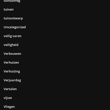
tuinaanleg
tuinen
tuinontwerp
Uncategorized
veilig varen
veiligheid
Verbouwen
Verhuizen
Verhuizing
Verjaardag
Vertalen
vijver
Vliegen