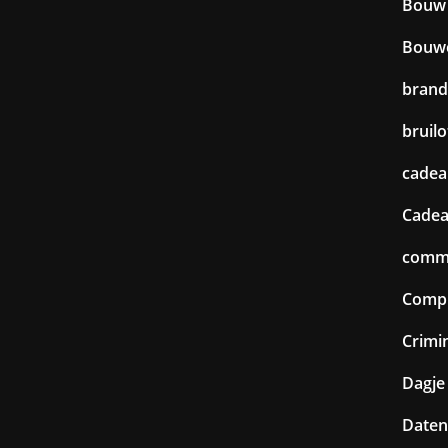
Bouw
Bouw
brand
bruilo
cadea
Cadea
commu
Comp
Crimin
Dagje 
Daten