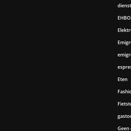
diens
EHBO
Elekt
Emigr
emigr
espre
Eten
Fashi
Fiets
gasto
Geen 