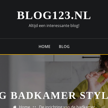
BLOG123.NL
Altijd een interessante blog!
HOME
BLOG
G BADKAMER STY
Home
De inrichting van de badkamer