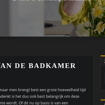
VAN DE BADKAMER
 maar men brengt best een grote hoeveelheid tijd
denkt is het dus ook best belangrijk om deze
mte wordt. Of dit nu op basis is van een