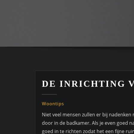
DE INRICHTING 
Woontips
Niet veel mensen zullen er bij nadenken
door in de badkamer. Als je even goed na
goed in te richten zodat het een fijne rui