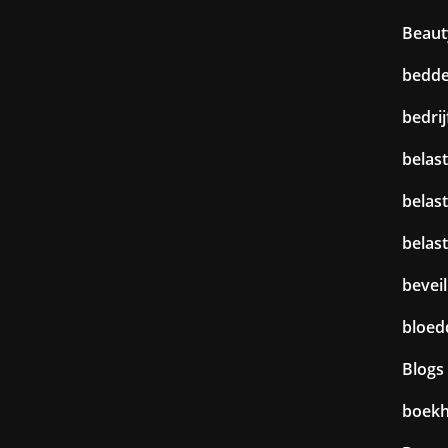
Beaut
bedd
bedri
belast
belas
belas
beveil
bloed
Blogs
boek