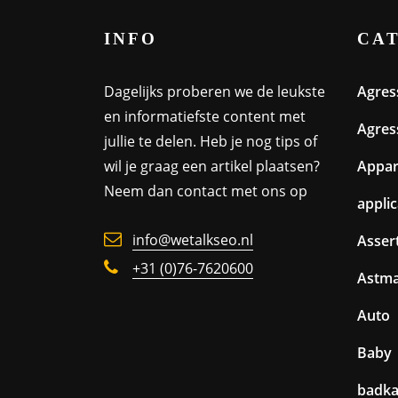
INFO
CA
Dagelijks proberen we de leukste
Agres
en informatiefste content met
Agres
jullie te delen. Heb je nog tips of
wil je graag een artikel plaatsen?
Appa
Neem dan contact met ons op
appli
info@wetalkseo.nl
Assert
+31 (0)76-7620600
Astm
Auto
Baby
badk