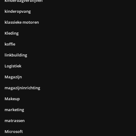
kinderdagverblijven
kinderopvang
klassieke motoren
Kleding
koffie
linkbuilding
Logistiek
Magazijn
magazijninrichting
Makeup
marketing
matrassen
Microsoft