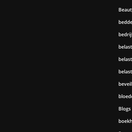
Beaut
bedd
bedri
belast
belas
belas
beveil
bloed
Blogs
boek