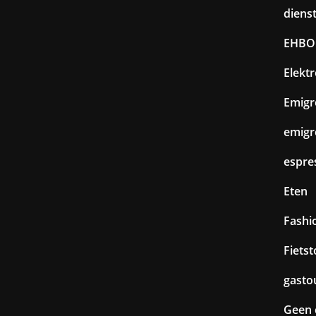
diens
EHBO
Elekt
Emigr
emigr
espre
Eten
Fashi
Fiets
gasto
Geen 