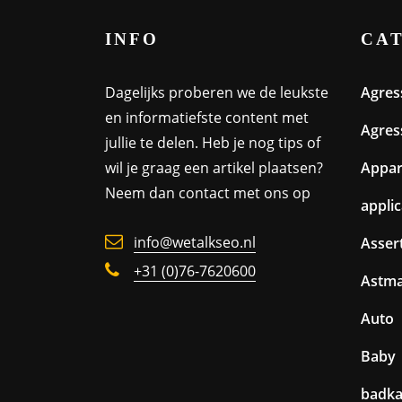
INFO
CA
Dagelijks proberen we de leukste
Agres
en informatiefste content met
Agres
jullie te delen. Heb je nog tips of
wil je graag een artikel plaatsen?
Appa
Neem dan contact met ons op
appli
info@wetalkseo.nl
Assert
+31 (0)76-7620600
Astm
Auto
Baby
badk