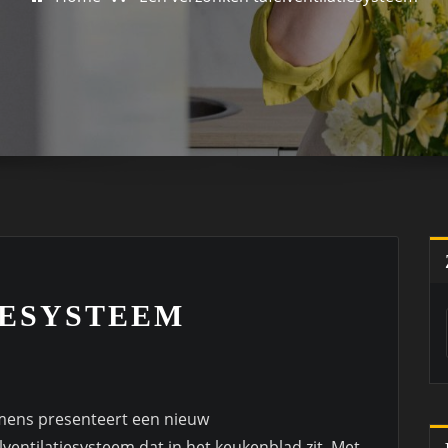
IESYSTEEM
mens presenteert een nieuw
lventilatiesysteem dat in het keukenblad zit. Met