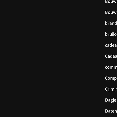
Bouw
Bouw
brand
bruilo
cadea
Cadea
commu
Comp
Crimin
Dagje 
Daten