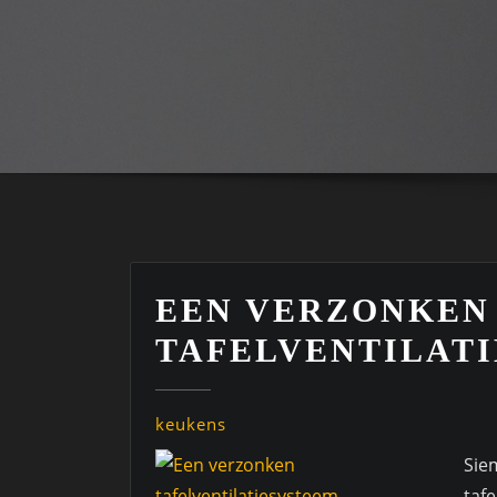
EEN VERZONKEN
TAFELVENTILAT
keukens
Sie
tafe