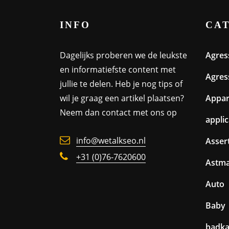
INFO
CA
Dagelijks proberen we de leukste
Agres
en informatiefste content met
Agres
jullie te delen. Heb je nog tips of
wil je graag een artikel plaatsen?
Appa
Neem dan contact met ons op
appli
info@wetalkseo.nl
Assert
+31 (0)76-7620600
Astm
Auto
Baby
badk