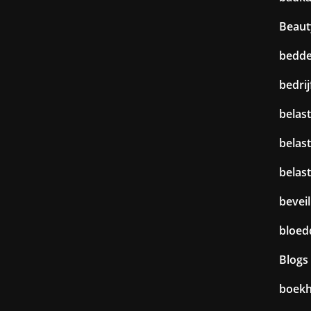
Beaut
bedd
bedri
belast
belas
belas
beveil
bloed
Blogs
boek