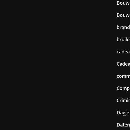
Bouw
Bouw
brand
bruilo
cadea
Cadea
commu
Comp
Crimin
Dagje 
Daten