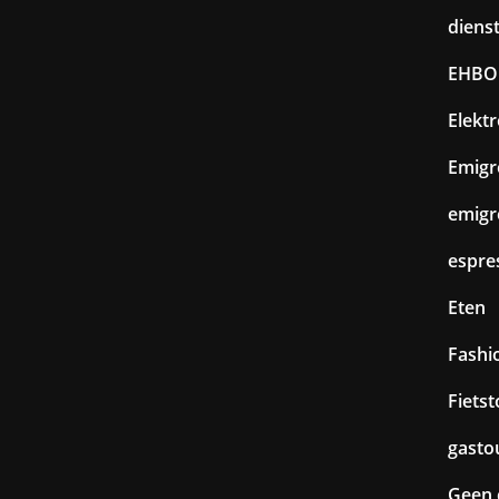
diens
EHBO
Elekt
Emigr
emigr
espre
Eten
Fashi
Fiets
gasto
Geen 