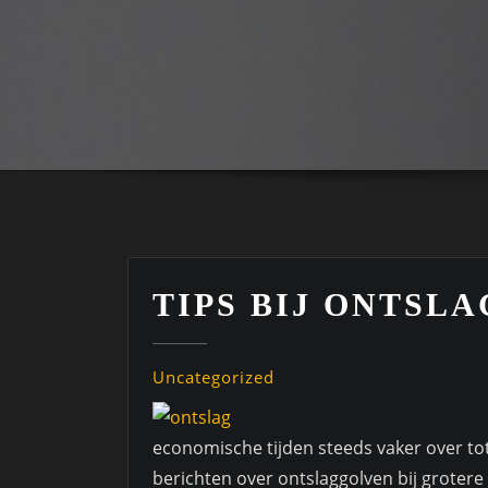
TIPS BIJ ONTSLA
Uncategorized
economische tijden steeds vaker over tot 
berichten over ontslaggolven bij groter