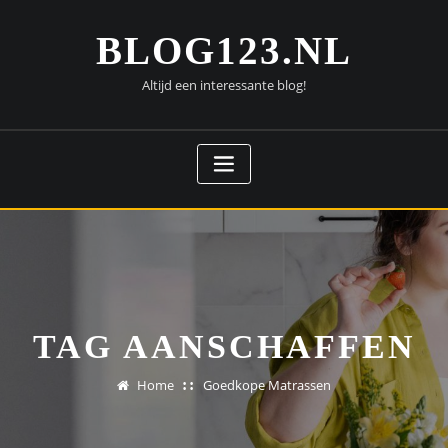
Doorgaan
naar
BLOG123.NL
inhoud
Altijd een interessante blog!
TAG AANSCHAFFEN
Home
Goedkope Matrassen