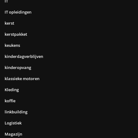
IT
IT opleidingen
kerst
kerstpakket
keukens
kinderdagverblijven
kinderopvang
klassieke motoren
Kleding
koffie
linkbuilding
Logistiek
Magazijn