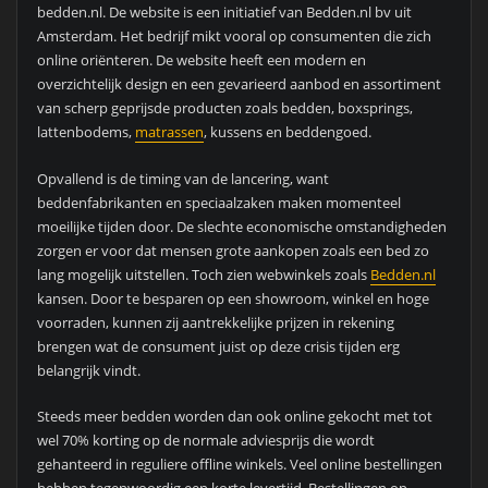
bedden.nl. De website is een initiatief van Bedden.nl bv uit
Amsterdam. Het bedrijf mikt vooral op consumenten die zich
online oriënteren. De website heeft een modern en
overzichtelijk design en een gevarieerd aanbod en assortiment
van scherp geprijsde producten zoals bedden, boxsprings,
lattenbodems,
matrassen
, kussens en beddengoed.
Opvallend is de timing van de lancering, want
beddenfabrikanten en speciaalzaken maken momenteel
moeilijke tijden door. De slechte economische omstandigheden
zorgen er voor dat mensen grote aankopen zoals een bed zo
lang mogelijk uitstellen. Toch zien webwinkels zoals
Bedden.nl
kansen. Door te besparen op een showroom, winkel en hoge
voorraden, kunnen zij aantrekkelijke prijzen in rekening
brengen wat de consument juist op deze crisis tijden erg
belangrijk vindt.
Steeds meer bedden worden dan ook online gekocht met tot
wel 70% korting op de normale adviesprijs die wordt
gehanteerd in reguliere offline winkels. Veel online bestellingen
hebben tegenwoordig een korte levertijd. Bestellingen op