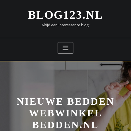
Doorgaan
naar
BLOG123.NL
inhoud
Altijd een interessante blog!
NIEUWE BEDDEN
WEBWINKEL
BEDDEN.NL