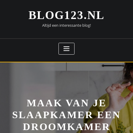
Doorgaan
naar
BLOG123.NL
inhoud
Altijd een interessante blog!
MAAK VAN JE
SLAAPKAMER EEN
DROOMKAMER