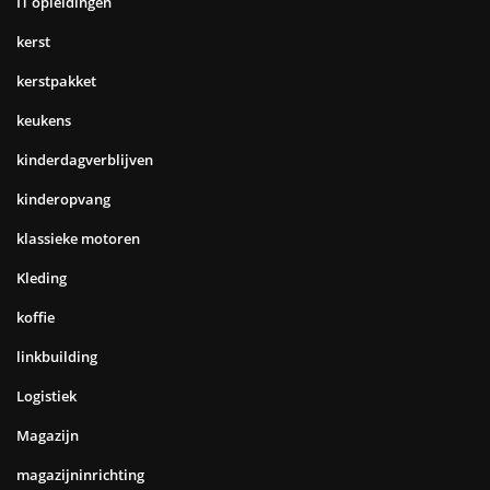
IT opleidingen
kerst
kerstpakket
keukens
kinderdagverblijven
kinderopvang
klassieke motoren
Kleding
koffie
linkbuilding
Logistiek
Magazijn
magazijninrichting