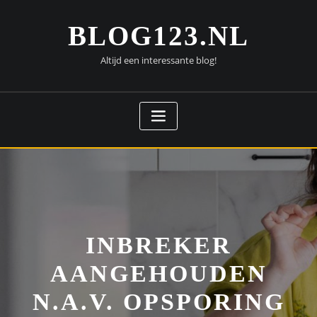
Doorgaan
naar
BLOG123.NL
inhoud
Altijd een interessante blog!
INBREKER
AANGEHOUDEN
N.A.V. OPSPORING