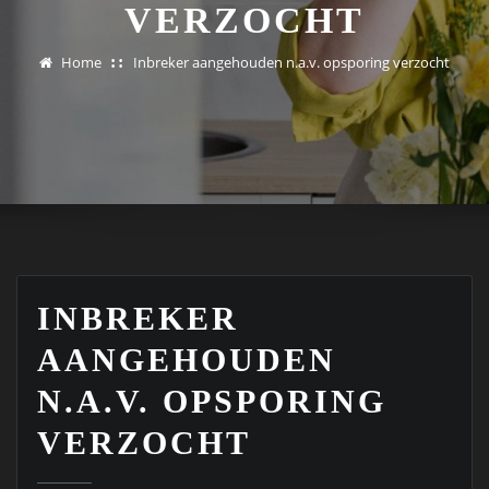
VERZOCHT
Home
Inbreker aangehouden n.a.v. opsporing verzocht
INBREKER
AANGEHOUDEN
N.A.V. OPSPORING
VERZOCHT