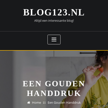
Doorgaan
naar
BLOG123.NL
inhoud
Altijd een interessante blog!
EEN GOUDEN
HANDDRUK
Home
Een Gouden Handdruk