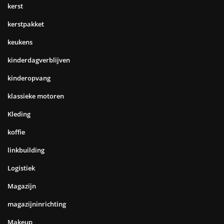
kerst
kerstpakket
keukens
kinderdagverblijven
kinderopvang
klassieke motoren
Kleding
koffie
linkbuilding
Logistiek
Magazijn
magazijninrichting
Makeup