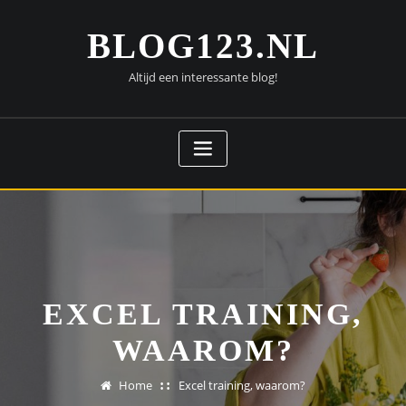
Doorgaan
naar
BLOG123.NL
inhoud
Altijd een interessante blog!
EXCEL TRAINING,
WAAROM?
Home
Excel training, waarom?