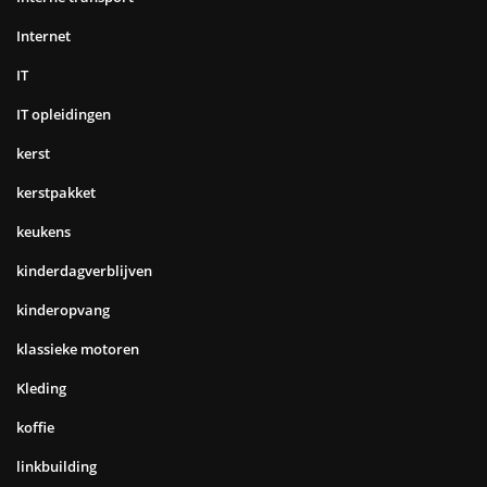
Internet
IT
IT opleidingen
kerst
kerstpakket
keukens
kinderdagverblijven
kinderopvang
klassieke motoren
Kleding
koffie
linkbuilding