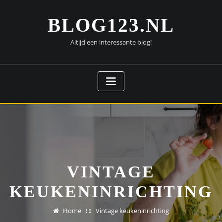
Doorgaan
naar
BLOG123.NL
inhoud
Altijd een interessante blog!
VINTAGE
KEUKENINRICHTING
Home
Vintage keukeninrichting