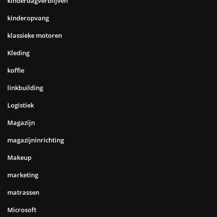
kinderdagverblijven
kinderopvang
klassieke motoren
Kleding
koffie
linkbuilding
Logistiek
Magazijn
magazijninrichting
Makeup
marketing
matrassen
Microsoft