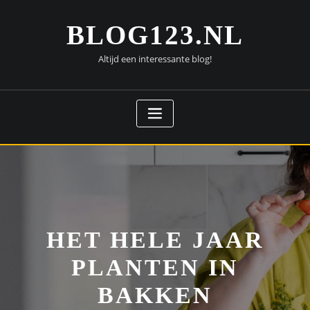
Doorgaan
naar
BLOG123.NL
inhoud
Altijd een interessante blog!
HET HELE JAAR
PLANTEN IN
BAKKEN